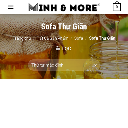
Skip
0
to
content
Sofa Thư Giãn
Trang chủ
/
Tất Cả Sản Phẩm
/
Sofa
/
Sofa Thư Giãn
LỌC